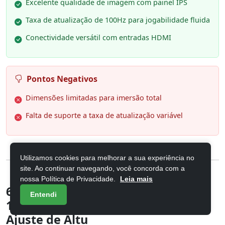
Excelente qualidade de imagem com painel IPS
Taxa de atualização de 100Hz para jogabilidade fluida
Conectividade versátil com entradas HDMI
Pontos Negativos
Dimensões limitadas para imersão total
Falta de suporte a taxa de atualização variável
Utilizamos cookies para melhorar a sua experiência no
site. Ao continuar navegando, você concorda com a
nossa Política de Privacidade.
Leia mais
6. AOC, Monitor Gamer G4 27”
Entendi
180Hz, 27G4/P, 0,5ms IPS, com
Ajuste de Altu