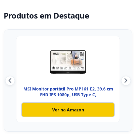
Produtos em Destaque
MSI Monitor portátil Pro MP161 E2, 39.6 cm
Moni
FHD IPS 1080p, USB Type-C,
Ver na Amazon