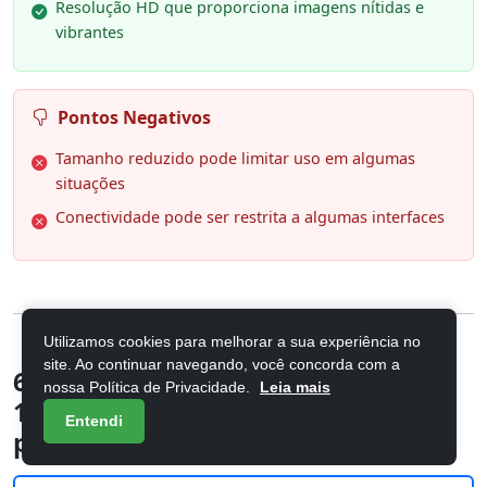
Resolução HD que proporciona imagens nítidas e
vibrantes
Pontos Negativos
Tamanho reduzido pode limitar uso em algumas
situações
Conectividade pode ser restrita a algumas interfaces
Utilizamos cookies para melhorar a sua experiência no
site. Ao continuar navegando, você concorda com a
6. WUAWE 16" Monitor portátil de
nossa Política de Privacidade.
Leia mais
1200 P 120 Hz, monitor de jogos
Entendi
portátil