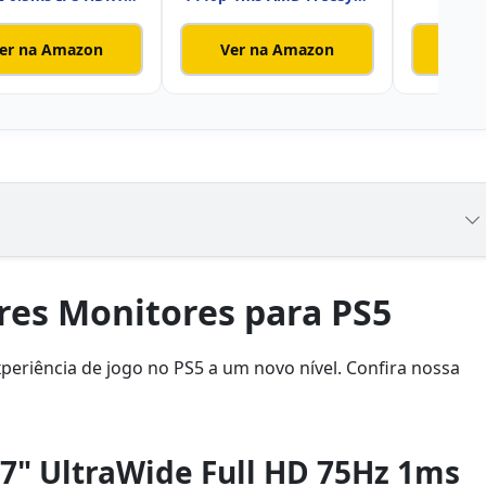
Base Ajustáv
Q27G2
er na Amazon
Ver na Amazon
Ver
res Monitores para PS5
periência de jogo no PS5 a um novo nível. Confira nossa
.7" UltraWide Full HD 75Hz 1ms