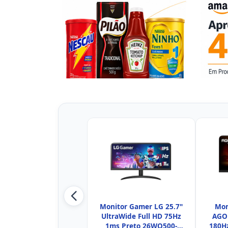
Monitor Gamer LG 25.7"
Mon
UltraWide Full HD 75Hz
AGO
1ms Preto 26WQ500-
180H