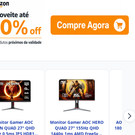
itor Gamer AOC
Monitor Gamer AOC HERO
AOC, Mon
N QUAD 27" QHD
QUAD 27" 155Hz QHD
180Hz, 24
z 0.5ms IPS HDR10
1440p 1ms AMD FreeSync