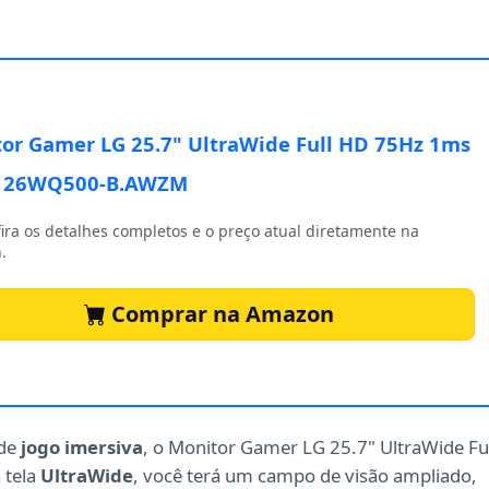
M
or Gamer LG 25.7" UltraWide Full HD 75Hz 1ms
o 26WQ500-B.AWZM
ira os detalhes completos e o preço atual diretamente na
.
Comprar na Amazon
 de
jogo imersiva
, o Monitor Gamer LG 25.7" UltraWide Fu
 tela
UltraWide
, você terá um campo de visão ampliado,