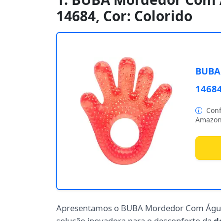
14684, Cor: Colorido
BUBA 
14684
Conf
Amazon
Apresentamos o BUBA Mordedor Com Água 
solução inovadora para o desconforto da
d