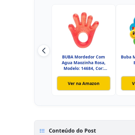
BUBA Mordedor Com
Buba M
Agua Maozinha Rosa,
Modelo: 14684, Cor:
Colorido
Ver na Amazon
V
Conteúdo do Post