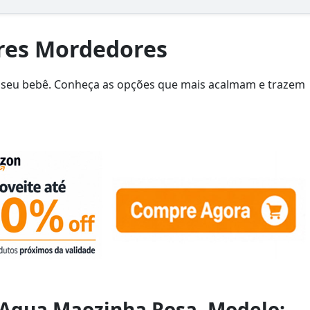
res Mordedores
do seu bebê. Conheça as opções que mais acalmam e trazem
Agua Maozinha Rosa, Modelo: