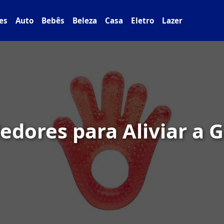
es
Auto
Bebês
Beleza
Casa
Eletro
Lazer
dores para Aliviar a 