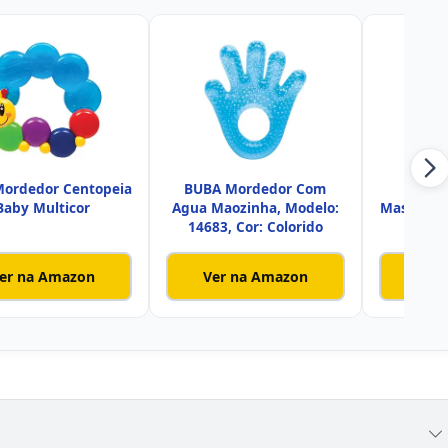
ordedor Centopeia
BUBA Mordedor Com
Mor
Baby Multicor
Agua Maozinha, Modelo:
Massagea
14683, Cor: Colorido
BU
er na Amazon
Ver na Amazon
Ver