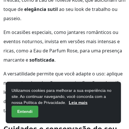
frescas, como a Eau de Toilette Rose, que adicionam um
toque de
elegância sutil
ao seu look de trabalho ou
passeio.
Em ocasiões especiais, como jantares românticos ou
eventos noturnos, invista em versões mais intensas e
ricas, como a Eau de Parfum Rose, para uma presença
marcante e
sofisticada
.
A versatilidade permite que você adapte o uso: aplique
nos pontos de pulsação para maior fixação ou borrife
Utilizamos cookies para melhorar a sua experiência no
levemente nas roupas para um aroma mais difuso e
site. Ao continuar navegando, você concorda com a
duradouro. Uma borrifada estratégica no cabelo
nossa Política de Privacidade.
Leia mais
também garante um rastro
delicado e encantador
.
Entendi
Cuidados e conservação do seu