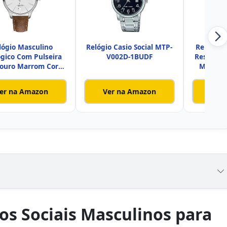
lógio Masculino
Relógio Casio Social MTP-
Relógio 
gico Com Pulseira
V002D-1BUDF
Resisten
Couro Marrom Cor
Minimali
Prata Res
er na Amazon
Ver na Amazon
Ver
os Sociais Masculinos para