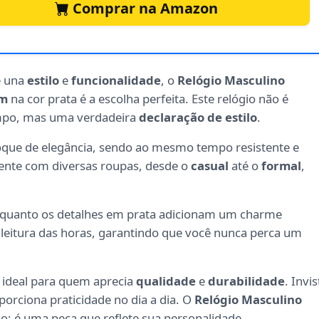
Comprar na Amazon
e una
estilo
e
funcionalidade
, o
Relógio Masculino
om
na cor prata é a escolha perfeita. Este relógio não é
mpo, mas uma verdadeira
declaração de estilo
.
que de elegância, sendo ao mesmo tempo resistente e
mente com diversas roupas, desde o
casual
até o
formal
,
enquanto os detalhes em prata adicionam um charme
a leitura das horas, garantindo que você nunca perca um
 ideal para quem aprecia
qualidade
e
durabilidade
. Invis
porciona praticidade no dia a dia. O
Relógio Masculino
o; é uma peça que reflete sua personalidade.