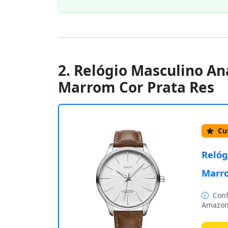
2. Relógio Masculino An
Marrom Cor Prata Res
Cus
Relóg
Marro
Conf
Amazon