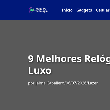
Início
Gadgets
Celular
9 Melhores Relóg
Luxo
por
Jaime Caballero
/
06/07/2026
/
Lazer