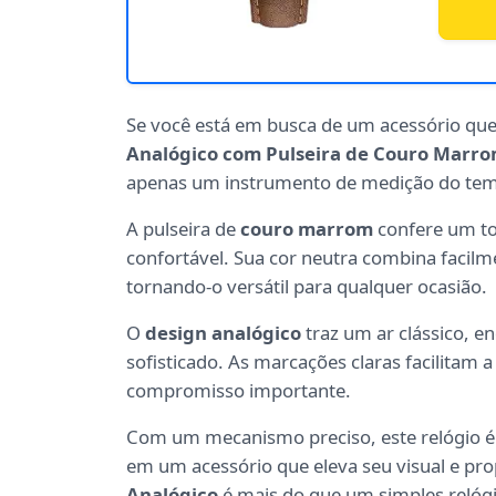
Se você está em busca de um acessório qu
Analógico com Pulseira de Couro Marr
apenas um instrumento de medição do te
A pulseira de
couro marrom
confere um to
confortável. Sua cor neutra combina facil
tornando-o versátil para qualquer ocasião.
O
design analógico
traz um ar clássico, 
sofisticado. As marcações claras facilitam 
compromisso importante.
Com um mecanismo preciso, este relógio é
em um acessório que eleva seu visual e pro
Analógico
é mais do que um simples relógi