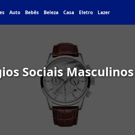
es
Auto
Bebês
Beleza
Casa
Eletro
Lazer
ios Sociais Masculinos 