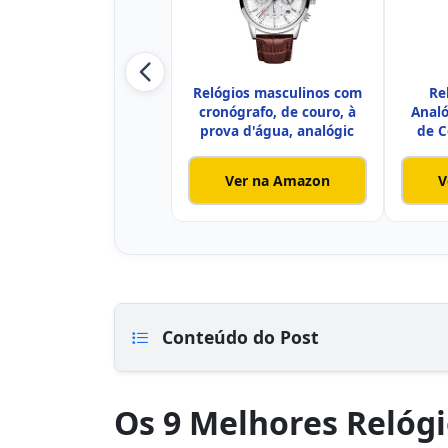
Relógios masculinos com
Re
cronógrafo, de couro, à
Analó
prova d'água, analógic
de 
Ver na Amazon
V
Conteúdo do Post
Os 9 Melhores Relógi