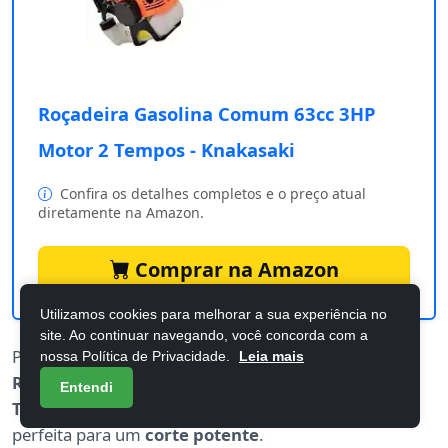
Roçadeira Gasolina Comum 63cc 3HP
Motor 2 Tempos - Knakasaki
Confira os detalhes completos e o preço atual
diretamente na Amazon.
Comprar na Amazon
Utilizamos cookies para melhorar a sua experiência no
site. Ao continuar navegando, você concorda com a
Prepare-se para dominar qualquer vegetação com a
nossa Política de Privacidade.
Leia mais
Roçadeira Gasolina Comum 63cc 3HP Motor 2
Entendi
Tempos - Knakasaki
. Esta máquina é a sua aliada
perfeita para um
corte potente
.