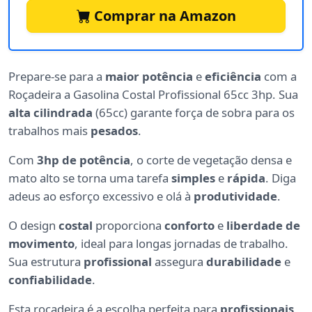
Comprar na Amazon
Prepare-se para a
maior potência
e
eficiência
com a
Roçadeira a Gasolina Costal Profissional 65cc 3hp. Sua
alta cilindrada
(65cc) garante força de sobra para os
trabalhos mais
pesados
.
Com
3hp de potência
, o corte de vegetação densa e
mato alto se torna uma tarefa
simples
e
rápida
. Diga
adeus ao esforço excessivo e olá à
produtividade
.
O design
costal
proporciona
conforto
e
liberdade de
movimento
, ideal para longas jornadas de trabalho.
Sua estrutura
profissional
assegura
durabilidade
e
confiabilidade
.
Esta roçadeira é a escolha perfeita para
profissionais