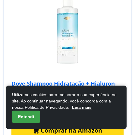
Dove Shampoo Hidratação + Hialuron-
Vit 370ml
Utilizamos cookies para melhorar a sua experiência no
site. Ao continuar navegando, você concorda com a
Confira os detalhes completos e o preço atual
nossa Política de Privacidade.
Leia mais
diretamente na Amazon.
Entendi
Comprar na Amazon