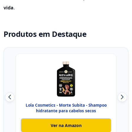
vida
.
Produtos em Destaque
Lola Cosmetics - Morte Subita - Shampoo
TRE
hidratante para cabelos secos
Ver na Amazon