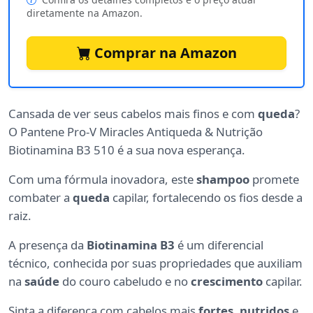
diretamente na Amazon.
Comprar na Amazon
Cansada de ver seus cabelos mais finos e com
queda
?
O Pantene Pro-V Miracles Antiqueda & Nutrição
Biotinamina B3 510 é a sua nova esperança.
Com uma fórmula inovadora, este
shampoo
promete
combater a
queda
capilar, fortalecendo os fios desde a
raiz.
A presença da
Biotinamina B3
é um diferencial
técnico, conhecida por suas propriedades que auxiliam
na
saúde
do couro cabeludo e no
crescimento
capilar.
Sinta a diferença com cabelos mais
fortes
,
nutridos
e