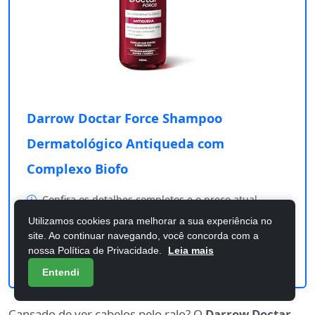
Darrow Doctar Force Shampoo
Dermatológico Antiqueda com
Complexo Biofo
Confira os detalhes completos e o preço atual
diretamente na Amazon.
Utilizamos cookies para melhorar a sua experiência no
site. Ao continuar navegando, você concorda com a
Comprar na Amazon
nossa Política de Privacidade.
Leia mais
Entendi
Cansado de ver cabelos pelo ralo? O
Darrow Doctar