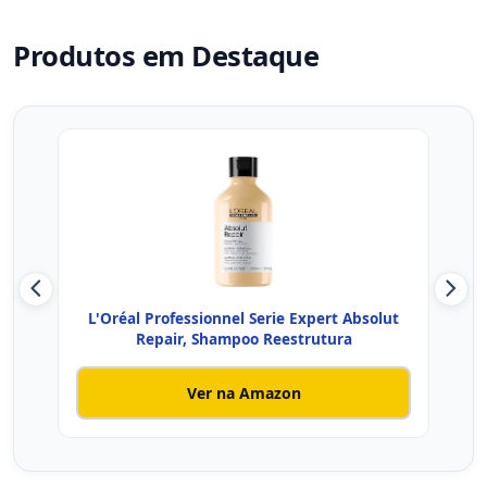
Produtos em Destaque
L'Oréal Professionnel Serie Expert Absolut
L'O
Repair, Shampoo Reestrutura
Ver na Amazon