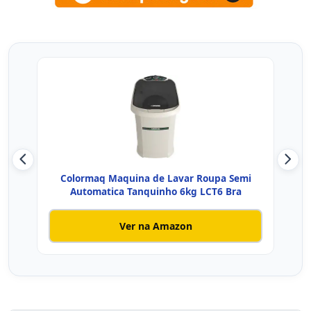
Colormaq Maquina de Lavar Roupa Semi
Co
Automatica Tanquinho 6kg LCT6 Bra
Ver na Amazon