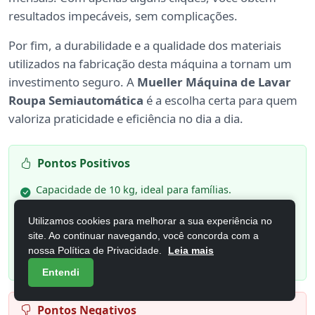
resultados impecáveis, sem complicações.
Por fim, a durabilidade e a qualidade dos materiais
utilizados na fabricação desta máquina a tornam um
investimento seguro. A
Mueller Máquina de Lavar
Roupa Semiautomática
é a escolha certa para quem
valoriza praticidade e eficiência no dia a dia.
Pontos Positivos
Capacidade de 10 kg, ideal para famílias.
Funcionalidade semiautomática, oferecendo maior
Utilizamos cookies para melhorar a sua experiência no
controle.
site. Ao continuar navegando, você concorda com a
nossa Política de Privacidade.
Leia mais
Design compacto, perfeito para espaços pequenos.
Entendi
Pontos Negativos