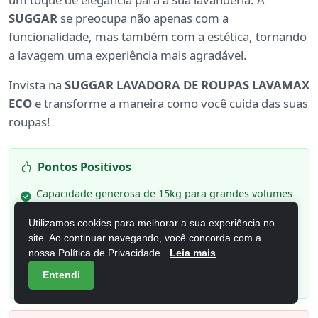
SUGGAR
se preocupa não apenas com a
funcionalidade, mas também com a estética, tornando
a lavagem uma experiência mais agradável.
Invista na
SUGGAR LAVADORA DE ROUPAS LAVAMAX
ECO
e transforme a maneira como você cuida das suas
roupas!
Pontos Positivos
Capacidade generosa de 15kg para grandes volumes
de roupas.
Utilizamos cookies para melhorar a sua experiência no
Função Eco que ajuda a economizar água e energia.
site. Ao continuar navegando, você concorda com a
nossa Política de Privacidade.
Leia mais
Design moderno e elegante que se adapta a qualquer
lavanderia.
Entendi