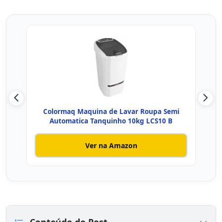
Colormaq Maquina de Lavar Roupa Semi
SU
Automatica Tanquinho 10kg LCS10 B
Ver na Amazon