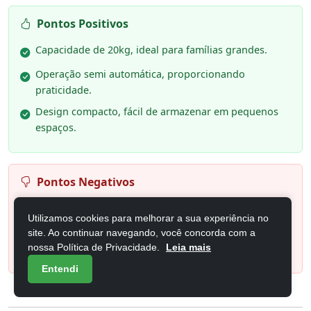
Pontos Positivos
Capacidade de 20kg, ideal para famílias grandes.
Operação semi automática, proporcionando
praticidade.
Design compacto, fácil de armazenar em pequenos
espaços.
Pontos Negativos
Requer mais atenção durante o ciclo de lavagem.
Utilizamos cookies para melhorar a sua experiência no
Consumo de água pode ser maior em comparação a
site. Ao continuar navegando, você concorda com a
nossa Política de Privacidade.
Leia mais
modelos automáticos.
Entendi