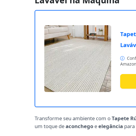
Lavável na Máquina
Tapet
Laváv
Conf
Amazon
Transforme seu ambiente com o
Tapete Rú
um toque de
aconchego
e
elegância
para 