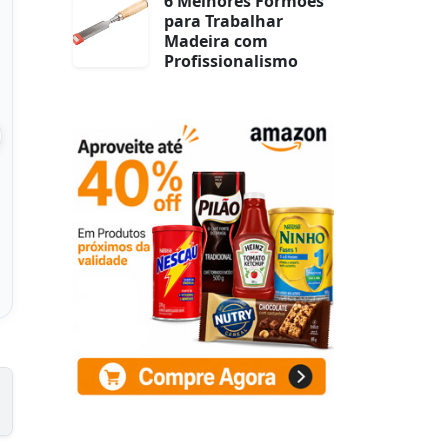
6 Melhores Formões
para Trabalhar
Madeira com
Profissionalismo
ssadeira Peludo
Tapete Para
0,60 m – Shaggy
Quarto,sala,escritório 2,00
eludo Felpudo,
X 3,00 Pelo Macio
Antiderrapan
 na Amazon
Ver na Amazon