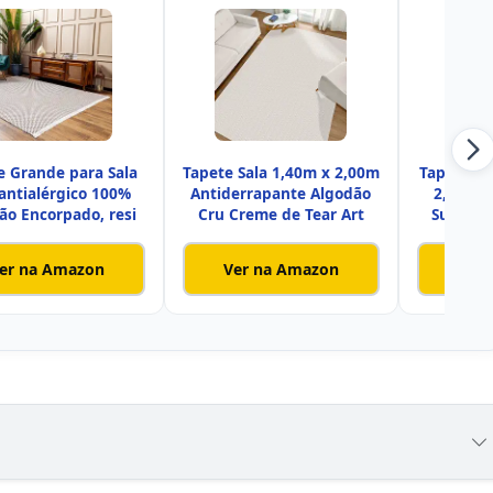
e Grande para Sala
Tapete Sala 1,40m x 2,00m
Tapete Pa
 antialérgico 100%
Antiderrapante Algodão
2,00 × 
ão Encorpado, resi
Cru Creme de Tear Art
Super P
er na Amazon
Ver na Amazon
Ver