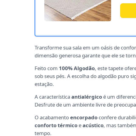
Transforme sua sala em um oásis de confo
dimensão generosa garante que ele se torn
Feito com
100% Algodão
, este tapete ofe
sob seus pés. A escolha do algodão puro si
estação.
A característica
antialérgico
é um diferenci
Desfrute de um ambiente livre de preocupaçõ
O acabamento
encorpado
confere durabili
conforto térmico
e
acústico
, mas também 
tempo.