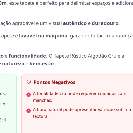
40m
, este tapete é perfeito para delimitar espaços e adicion
sação agradável e um visual
autêntico
e
duradouro
.
 tapete é
lavável na máquina
, garantindo fácil manutenç
to
e
funcionalidade
. O Tapete Rústico Algodão Cru é a
e
natureza
e
bem-estar
.
Pontos Negativos
os.
A tonalidade cru pode requerer cuidados com
manchas.
ilo
A fibra natural pode apresentar variação sutil na
textura.
cil