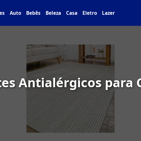
es
Auto
Bebês
Beleza
Casa
Eletro
Lazer
es Antialérgicos para 