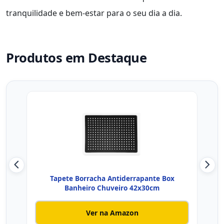
tranquilidade e bem-estar para o seu dia a dia.
Produtos em Destaque
Tapete Borracha Antiderrapante Box
T
Banheiro Chuveiro 42x30cm
4
Ver na Amazon