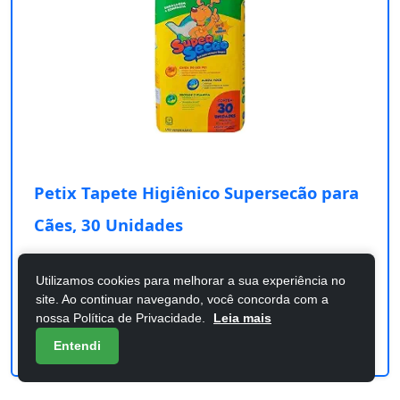
Petix Tapete Higiênico Supersecão para
Cães, 30 Unidades
Confira os detalhes completos e o preço atual
diretamente na Amazon.
Utilizamos cookies para melhorar a sua experiência no
site. Ao continuar navegando, você concorda com a
nossa Política de Privacidade.
Leia mais
Comprar na Amazon
Entendi