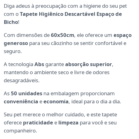
Diga adeus à preocupação com a higiene do seu pet
com o
Tapete Higiênico Descartável Espaço de
Bicho
!
Com dimensões de
60x50cm
, ele oferece um
espaço
generoso
para seu cãozinho se sentir confortável e
seguro.
A tecnologia
Abs
garante
absorção superior
,
mantendo o ambiente seco e livre de odores
desagradáveis.
As
50 unidades
na embalagem proporcionam
conveniência
e
economia
, ideal para o dia a dia.
Seu pet merece o melhor cuidado, e este tapete
oferece
praticidade
e
limpeza
para você e seu
companheiro.