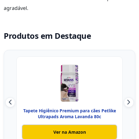
agradável.
Produtos em Destaque
Tapete Higiênico Premium para cães Petlike
Ta
Ultrapads Aroma Lavanda 80c
Ver na Amazon