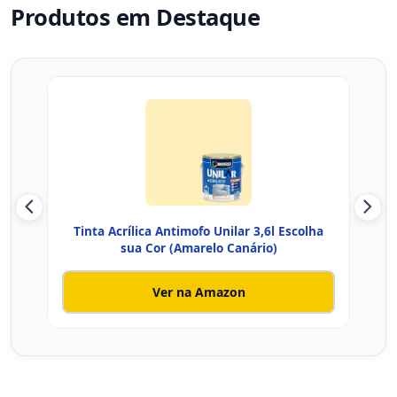
Produtos em Destaque
Tinta Acrílica Antimofo Unilar 3,6l Escolha
Tin
sua Cor (Amarelo Canário)
Ver na Amazon