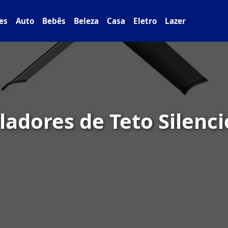
es
Auto
Bebês
Beleza
Casa
Eletro
Lazer
ladores de Teto Silenci