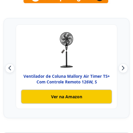
Ventilador de Coluna Mallory Air Timer TS+
WA
Com Controle Remoto 126W, S
Ver na Amazon