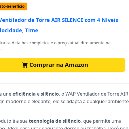
to-benefício
entilador de Torre AIR SILENCE com 4 Ní­veis
locidade, Time
ira os detalhes completos e o preço atual diretamente na
.
Comprar na Amazon
ue une
eficiência
e
silêncio
, o WAP Ventilador de Torre AIR
gn moderno e elegante, ele se adapta a qualquer ambiente
oduto é a sua
tecnologia de silêncio
, que permite uma
ho. Ideal para usar enquanto dorme ou trabalha, você pod