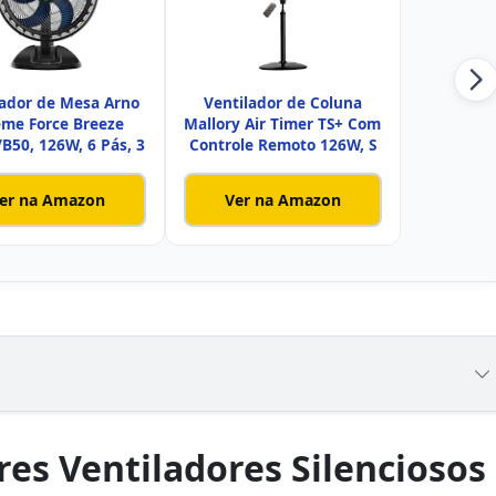
lador de Mesa Arno
Ventilador de Coluna
eme Force Breeze
Mallory Air Timer TS+ Com
B50, 126W, 6 Pás, 3
Controle Remoto 126W, S
er na Amazon
Ver na Amazon
es Ventiladores Silenciosos