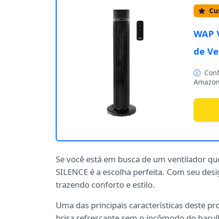
Cus
WAP V
de Ve
Conf
Amazon
Se você está em busca de um ventilador q
SILENCE é a escolha perfeita. Com seu desi
trazendo conforto e estilo.
Uma das principais características deste pr
brisa refrescante sem o incômodo do barul