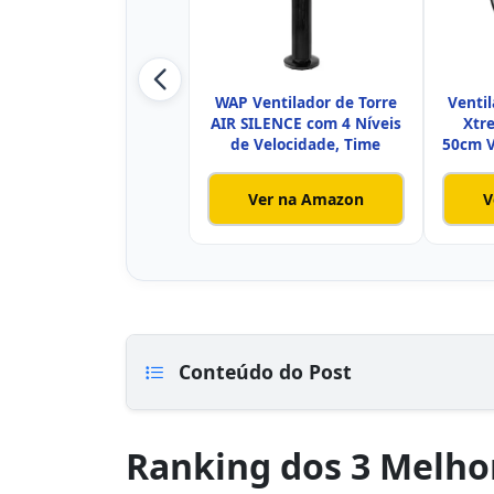
WAP Ventilador de Torre
Venti
AIR SILENCE com 4 Ní­veis
Xtr
de Velocidade, Time
50cm V
Ver na Amazon
V
Conteúdo do Post
Ranking dos 3 Melhor