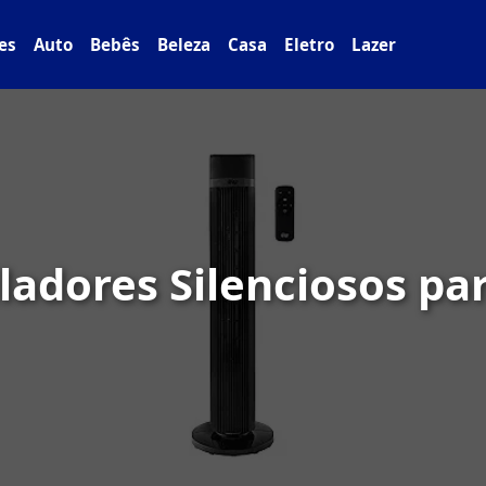
es
Auto
Bebês
Beleza
Casa
Eletro
Lazer
ladores Silenciosos pa