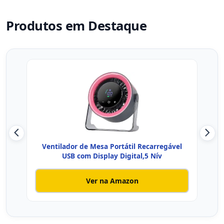
Produtos em Destaque
Ventilador de Mesa Portátil Recarregável
V
USB com Display Digital,5 Nív
Ver na Amazon