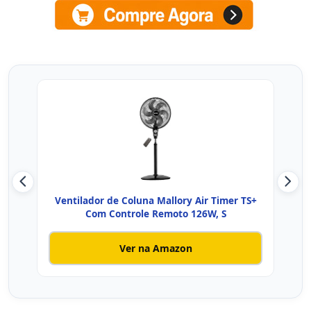
Ventilador de Coluna Mallory Air Timer TS+
W
Com Controle Remoto 126W, S
Ver na Amazon