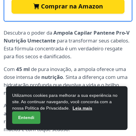
Comprar na Amazon
Descubra o poder da
Ampola Capilar Pantene Pro-V
Nutrição Umectante
para transformar seus cabelos.
Esta fórmula concentrada é um verdadeiro resgate
para fios secos e danificados.
Com
45 ml
de pura inovação, a ampola oferece uma
dose intensa de
nutrição
. Sinta a diferença com uma
hidratação profunda que devolve a vida e o brilho
natural aos seus cabelos.
Utilizamos cookies para melhorar a sua experiência no
site. Ao continuar navegando, você concorda com a
A tecnologia
Pro-V
é a chave para a restauração. Ela
nossa Política de Privacidade.
Leia mais
age no interior da fibra capilar, fortalecendo e
Entendi
revitalizando cada mecha. Experimente cabelos mais
macios e com toque sedoso.