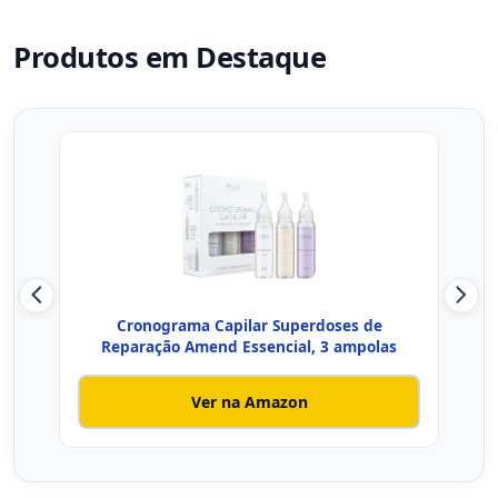
Produtos em Destaque
Cronograma Capilar Superdoses de
For
Reparação Amend Essencial, 3 ampolas
Ver na Amazon