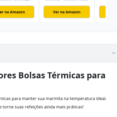
Isotérmica, Al
Lanchei
er na Amazon
Ver na Amazon
Ver
ores Bolsas Térmicas para
micas para manter sua marmita na temperatura ideal.
 torne suas refeições ainda mais práticas!