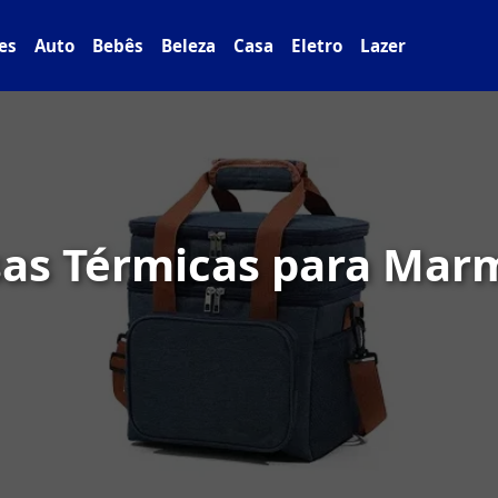
es
Auto
Bebês
Beleza
Casa
Eletro
Lazer
sas Térmicas para Marm