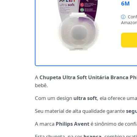
6M
Conf
Amazon
A
Chupeta Ultra Soft Unitária Branca Ph
bebê.
Com um design
ultra soft
, ela oferece um
Seu material de alta qualidade garante
seg
A marca
Philips Avent
é sinônimo de confi
Esta chupeta, na cor
branca
, combina prati