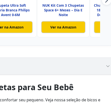
upeta Ultra Soft
NUK Kit Com 3 Chupetas
Chupeta Ul
ria Branca Philips
Space 6+ Meses – Dia E
18 Meses
Avent 0-6M
Noite
Decorad
er na Amazon
Ver na Amazon
Ver
etas para Seu Bebê
 confortar seu pequeno. Veja nossa seleção de bicos e