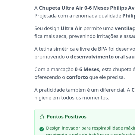
A
Chupeta Ultra Air 0-6 Meses Philips A
Projetada com a renomada qualidade
Phil
Seu design
Ultra Air
permite uma
ventila
fica mais seca, prevenindo irritações e assa
A tetina simétrica e livre de BPA foi desen
promovendo o
desenvolvimento oral sa
Com a marcação
0-6 Meses
, esta chupeta 
oferecendo o
conforto
que ele precisa.
A praticidade também é um diferencial. A
C
higiene em todos os momentos.
Pontos Positivos
Design inovador para respirabilidade máx
mantendo a pele do bebê seca e confortáve