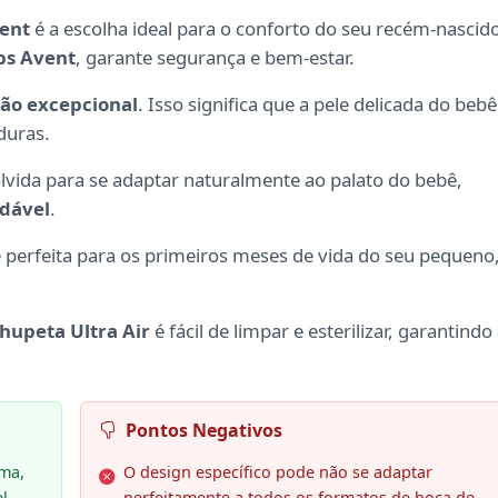
vent
é a escolha ideal para o conforto do seu recém-nascid
ips Avent
, garante segurança e bem-estar.
ção excepcional
. Isso significa que a pele delicada do bebê
duras.
volvida para se adaptar naturalmente ao palato do bebê,
udável
.
é perfeita para os primeiros meses de vida do seu pequeno
hupeta Ultra Air
é fácil de limpar e esterilizar, garantindo
Pontos Negativos
ima,
O design específico pode não se adaptar
l.
perfeitamente a todos os formatos de boca de