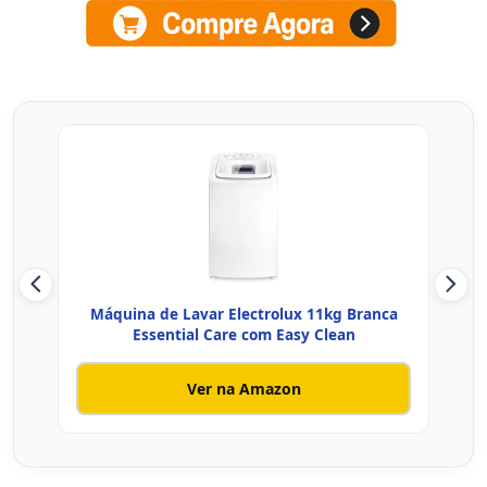
Máquina de Lavar Electrolux 11kg Branca
Máqu
Essential Care com Easy Clean
Ver na Amazon