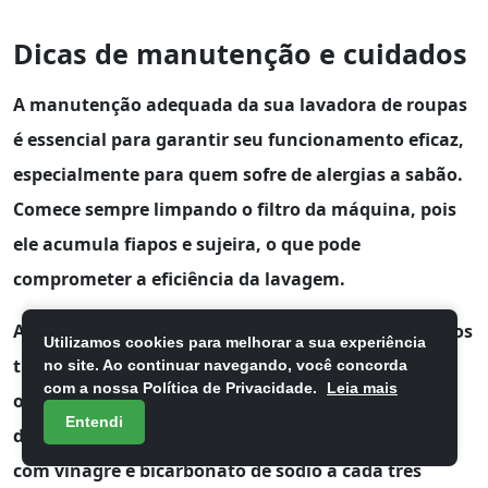
Dicas de manutenção e cuidados
A manutenção adequada da sua lavadora de roupas
é essencial para garantir seu funcionamento eficaz,
especialmente para quem sofre de
alergias a sabão
.
Comece sempre limpando o filtro da máquina, pois
ele acumula fiapos e sujeira, o que pode
comprometer a eficiência da lavagem.
Além disso, é importante verificar periodicamente os
Utilizamos cookies para melhorar a sua experiência
tubos de drenagem
e os conectores de água. A
no site. Ao continuar navegando, você concorda
com a nossa Política de Privacidade.
Leia mais
obstrução pode causar vazamentos e afetar o
Entendi
desempenho da máquina. Uma limpeza profunda
com vinagre e bicarbonato de sódio a cada três