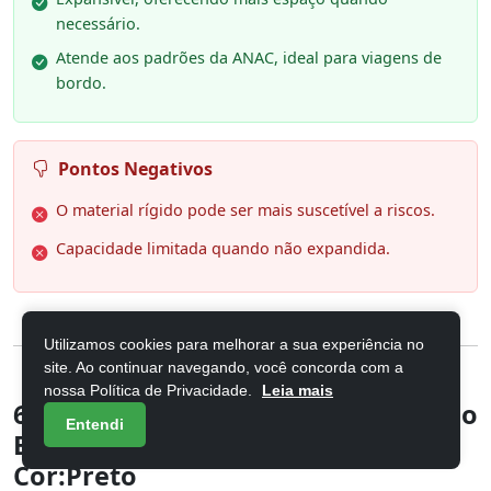
necessário.
Atende aos padrões da ANAC, ideal para viagens de
bordo.
Pontos Negativos
O material rígido pode ser mais suscetível a riscos.
Capacidade limitada quando não expandida.
Utilizamos cookies para melhorar a sua experiência no
site. Ao continuar navegando, você concorda com a
nossa Política de Privacidade.
Leia mais
6. Kit Conjunto Mala Viagem Santino
Entendi
B182 Expansor 360 Tsa G M P
Cor:Preto