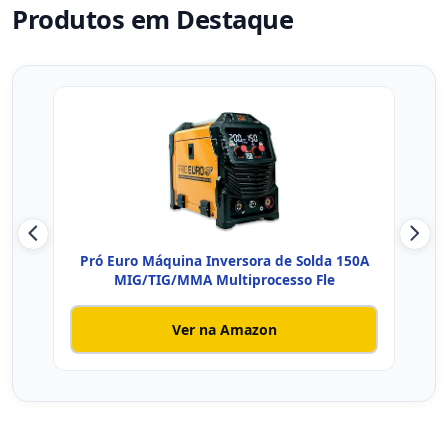
Produtos em Destaque
Pró Euro Máquina Inversora de Solda 150A
SUP
MIG/TIG/MMA Multiprocesso Fle
Ver na Amazon