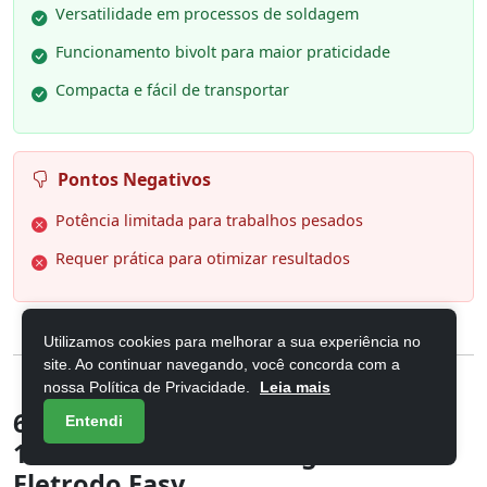
Versatilidade em processos de soldagem
Funcionamento bivolt para maior praticidade
Compacta e fácil de transportar
Pontos Negativos
Potência limitada para trabalhos pesados
Requer prática para otimizar resultados
Utilizamos cookies para melhorar a sua experiência no
site. Ao continuar navegando, você concorda com a
nossa Política de Privacidade.
Leia mais
6. Máquina Solda Inversora Mig
Entendi
160a Sem Gás 3 Em 1 Tig Lift
Eletrodo Easy