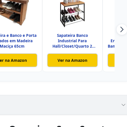
ira e Banco e Porta
Sapateira Banco
Clink 
çados em Madeira
Industrial Para
Entrada 
Maciça 65cm
Hall/Closet/Quarto 2
Bambu Or
Prateleiras em Ch
er na Amazon
Ver na Amazon
Ver