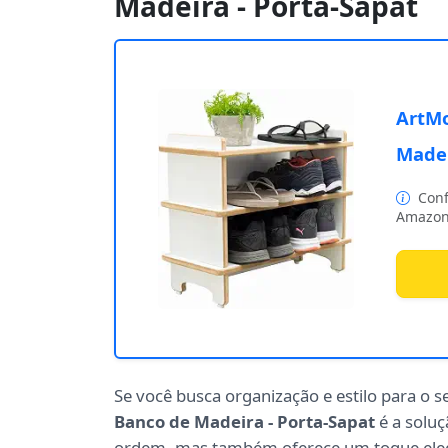
Madeira - Porta-Sapat
ArtMo
Madei
Conf
Amazon
Se você busca organização e estilo para o s
Banco de Madeira - Porta-Sapat
é a soluç
ordem, mas também oferece um toque eleg