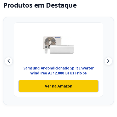
Produtos em Destaque
Samsung Ar-condicionado Split Inverter
Ar-c
WindFree AI 12.000 BTUs Frio Se
Ver na Amazon