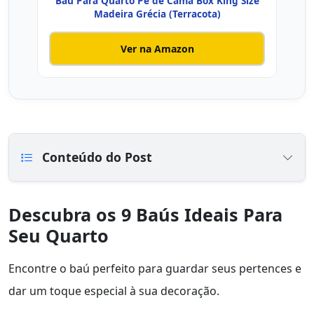
Baú Para Quarto Pé de Cama Box King Size
Baú
Madeira Grécia (Terracota)
Ver na Amazon
Conteúdo do Post
Descubra os 9 Baús Ideais Para
Seu Quarto
Encontre o baú perfeito para guardar seus pertences e
dar um toque especial à sua decoração.