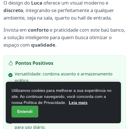
O design do
Luca
oferece um visual moderno e
discreto
, integrando-se perfeitamente a qualquer
ambiente, seja na sala, quarto ou hall de entrada.
Invista em
conforto
e praticidade com este baú banco,
a solução inteligente para quem busca otimizar o
espaço com
qualidade
.
Pontos Positivos
Versatilidade: combina assento e armazenamento
prático.
Mobilidade: rodízios facilitam o deslocamento e
Utilizamos cookies para melhorar a sua experiência no
reorganização.
site. Ao continuar navegando, você concorda com a
nossa Política de Privacidade.
Leia mais
Estilo natural: acabamento cedro adiciona um toque
aconchegante.
Entendi
Resistência: material MDF/MDP garante durabilidade
para uso diário.