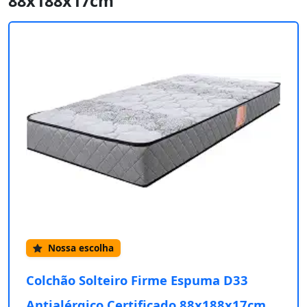
88x188x17cm
Nossa escolha
Colchão Solteiro Firme Espuma D33
Antialérgico Certificado 88x188x17cm