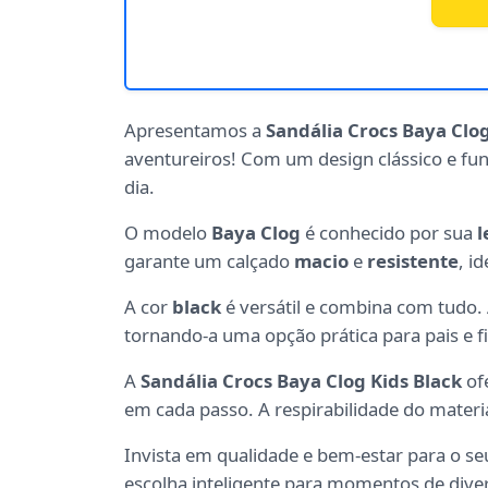
Apresentamos a
Sandália Crocs Baya Clog
aventureiros! Com um design clássico e fun
dia.
O modelo
Baya Clog
é conhecido por sua
l
garante um calçado
macio
e
resistente
, i
A cor
black
é versátil e combina com tudo. A
tornando-a uma opção prática para pais e fi
A
Sandália Crocs Baya Clog Kids Black
of
em cada passo. A respirabilidade do mater
Invista em qualidade e bem-estar para o se
escolha inteligente para momentos de diver