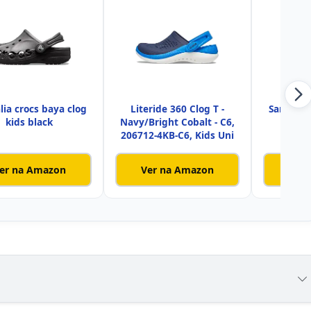
lia crocs baya clog
Literide 360 Clog T -
Sandália
kids black
Navy/Bright Cobalt - C6,
stu
206712-4KB-C6, Kids Uni
er na Amazon
Ver na Amazon
Ver