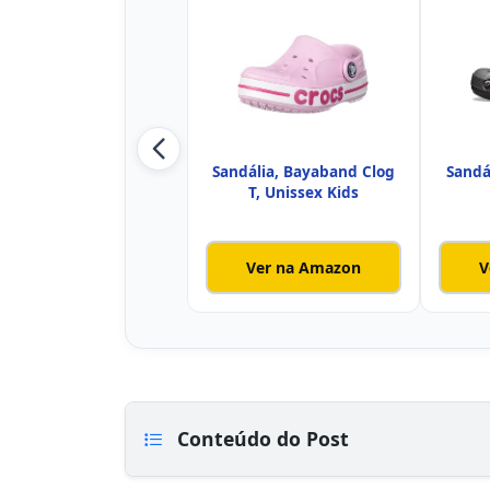
Sandália, Bayaband Clog
Sandá
T, Unissex Kids
Ver na Amazon
V
Conteúdo do Post