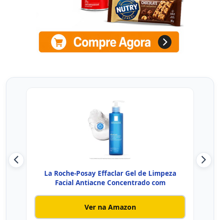
La Roche-Posay Effaclar Gel de Limpeza
Ce
Facial Antiacne Concentrado com
Ver na Amazon