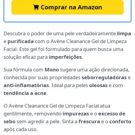
Comprar na Amazon
Descubra o poder de uma pele verdadeiramente
limpa
e
purificada
com o Avène Cleanance Gel de Limpeza
Facial. Este gel foi formulado para quem busca uma
solução eficaz para
imperfeições
.
Sua fórmula com
Mono
sugere uma ação direcionada,
conhecida por suas propriedades
seborreguladoras
e
anti-inflamatórias
. Ideal para peles
oleosas
e com
tendência a acne
.
O Avène Cleanance Gel de Limpeza Facial atua
gentilmente, removendo
impurezas
e o
excesso de
sebo
sem agredir a pele. Sinta a
frescura
e o
conforto
após cada uso.