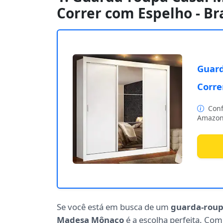
Correr com Espelho - Br
Guard
Corre
Conf
Amazon
Se você está em busca de um
guarda-rou
Madesa Mônaco
é a escolha perfeita. Co