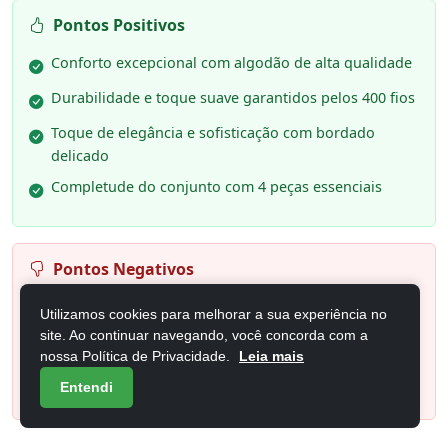
Pontos Positivos
Conforto excepcional com algodão de alta qualidade
Durabilidade e toque suave garantidos pelos 400 fios
Toque de elegância e sofisticação com bordado
delicado
Completude do conjunto com 4 peças essenciais
Pontos Negativos
Requer cuidado especial na lavagem para preservar o
Utilizamos cookies para melhorar a sua experiência no
bordado
site. Ao continuar navegando, você concorda com a
nossa Política de Privacidade.
Leia mais
Pode demandar um espaço de armazenamento um
pouco maior devido à sua densidade
Entendi