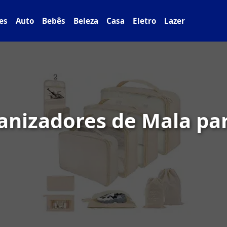
es
Auto
Bebês
Beleza
Casa
Eletro
Lazer
anizadores de Mala pa