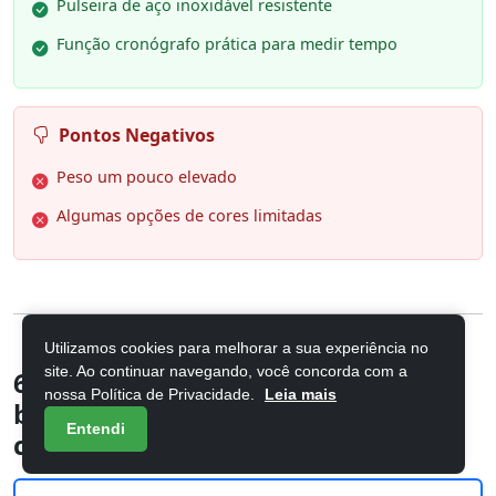
Pulseira de aço inoxidável resistente
Função cronógrafo prática para medir tempo
Pontos Negativos
Peso um pouco elevado
Algumas opções de cores limitadas
Utilizamos cookies para melhorar a sua experiência no
site. Ao continuar navegando, você concorda com a
6. Rel gio anal gico feminino
nossa Política de Privacidade.
Leia mais
banhado a sol com fase da lua 14 K
Entendi
com puls