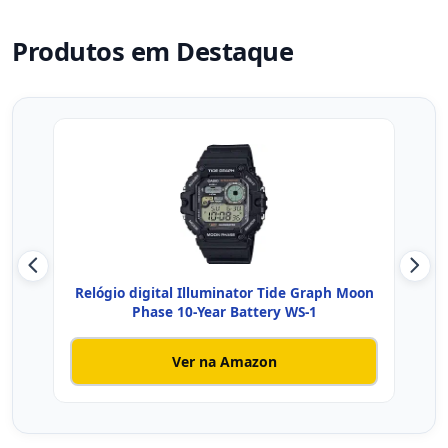
Produtos em Destaque
Relógio digital Illuminator Tide Graph Moon
Reló
Phase 10-Year Battery WS-1
Ver na Amazon