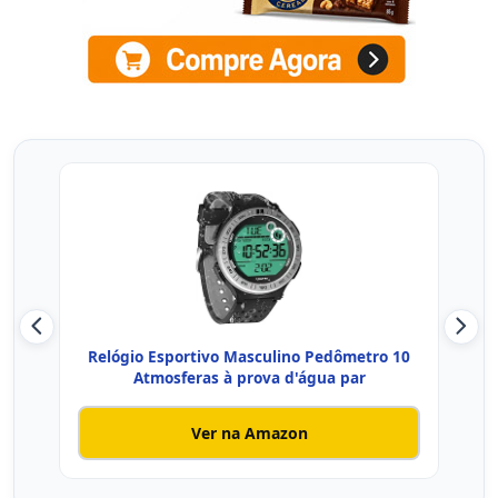
Relógio Esportivo Masculino Pedômetro 10
Reló
Atmosferas à prova d'água par
Ver na Amazon