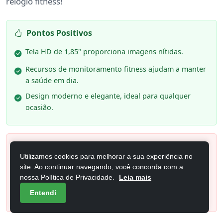
relógio fitness!
Pontos Positivos
Tela HD de 1,85" proporciona imagens nítidas.
Recursos de monitoramento fitness ajudam a manter
a saúde em dia.
Design moderno e elegante, ideal para qualquer
ocasião.
Pontos Negativos
Utilizamos cookies para melhorar a sua experiência no
A duração da bateria pode ser limitada.
site. Ao continuar navegando, você concorda com a
nossa Política de Privacidade.
Leia mais
Funcionalidades avançadas podem ser complexas
Entendi
para iniciantes.