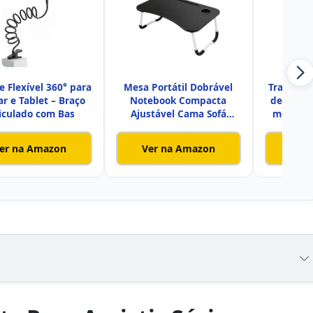
e Flexível 360° para
Mesa Portátil Dobrável
Travessei
ar e Tablet – Braço
Notebook Compacta
de colo 
iculado com Bas
Ajustável Cama Sofá
mouse p
Home Offi
er na Amazon
Ver na Amazon
Ver