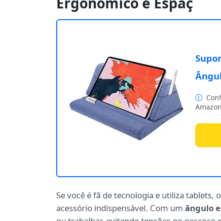
Ergonômico e Espaç
Supor
Ângul
Conf
Amazon
Se você é fã de tecnologia e utiliza tablets, 
acessório indispensável. Com um
ângulo 
ou trabalhar, evitando tensões no pescoço e