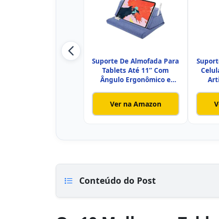
Suporte De Almofada Para
Suport
Tablets Até 11” Com
Celul
Ângulo Ergonômico e
Art
Espaç
Ver na Amazon
V
Conteúdo do Post