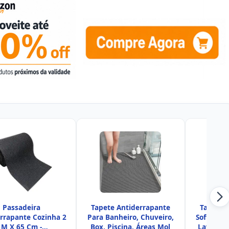
Passadeira
Tapete Antiderrapante
Tapete 
rrapante Cozinha 2
Para Banheiro, Chuveiro,
Soft – Ma
M X 65 Cm -
Box, Piscina, Áreas Mol
Lavável 