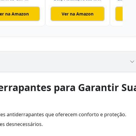
rachado (Preto 65
er na Amazon
Ver na Amazon
Ver
errapantes para Garantir Su
es antiderrapantes que oferecem conforto e proteção.
tes desnecessários.