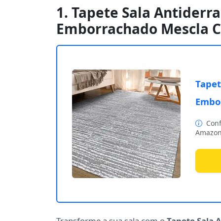
1. Tapete Sala Antiderr
Emborrachado Mescla C
Tapet
Embor
Conf
Amazon
Transforme a sua sala com o
Tapete Sala 