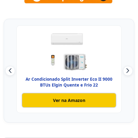
Ar Condicionado Split Inverter Eco II 9000
Ar
BTUs Elgin Quente e Frio 22
Ver na Amazon