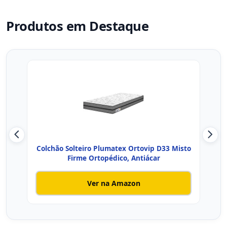
Produtos em Destaque
Colchão Solteiro Plumatex Ortovip D33 Misto
Col
Firme Ortopédico, Antiácar
Ver na Amazon