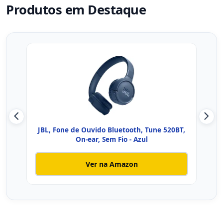
Produtos em Destaque
JBL, Fone de Ouvido Bluetooth, Tune 520BT,
JB
On-ear, Sem Fio - Azul
Ver na Amazon