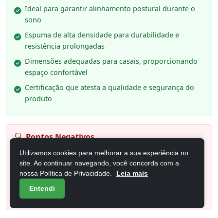
Ideal para garantir alinhamento postural durante o
sono
Espuma de alta densidade para durabilidade e
resistência prolongadas
Dimensões adequadas para casais, proporcionando
espaço confortável
Certificação que atesta a qualidade e segurança do
produto
Pontos Negativos
Utilizamos cookies para melhorar a sua experiência no
Pode apresentar uma sensação inicial de rigidez para
site. Ao continuar navegando, você concorda com a
alguns usuários
nossa Política de Privacidade.
Leia mais
A firmeza extra pode não ser a preferida por pessoas
Entendi
que buscam maciez