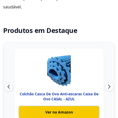
saudável.
Produtos em Destaque
Colchão Casca De Ovo Anti-escaras Caixa De
Co
Ovo CASAL - AZUL
Ver na Amazon