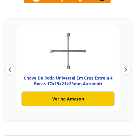
Chave De Roda Universal Em Cruz Estrela 4
EDA 
Bocas 17x19x21x23mm Automoti
Ver na Amazon