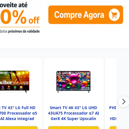
 TV 43" LG Full HD
Smart TV 4K 43" LG UHD
PHILIPS, S
700 Processador α5
43UA75 Processador α7 AI
HD, 4
 AI Alexa integrad
Ger8 4K Super Upscalin
HDR10, H