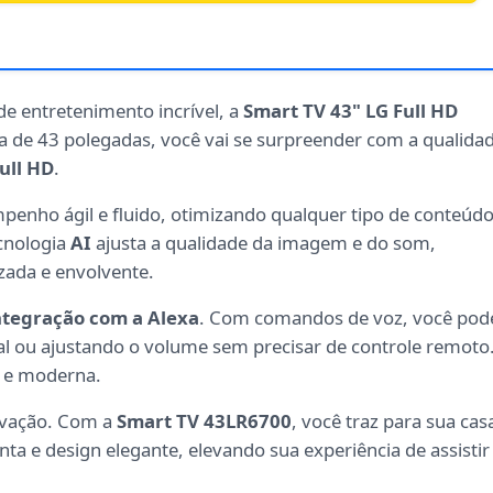
e entretenimento incrível, a
Smart TV 43" LG Full HD
la de 43 polegadas, você vai se surpreender com a qualida
ull HD
.
enho ágil e fluido, otimizando qualquer tipo de conteúd
ecnologia
AI
ajusta a qualidade da imagem e do som,
zada e envolvente.
ntegração com a Alexa
. Com comandos de voz, você pod
al ou ajustando o volume sem precisar de controle remoto
a e moderna.
ovação. Com a
Smart TV 43LR6700
, você traz para sua cas
a e design elegante, elevando sua experiência de assistir