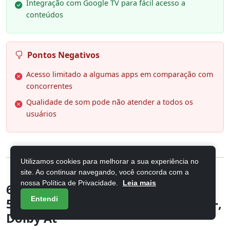
Integração com Google TV para fácil acesso a
conteúdos
Pontos Negativos
Acesso limitado a algumas apps em comparação com
concorrentes
Qualidade de som pode não atender a todos os
usuários
Utilizamos cookies para melhorar a sua experiência no
site. Ao continuar navegando, você concorda com a
nossa Política de Privacidade.
Leia mais
6. Hisense Smart TV UHD 4K QLED
Entendi
55" Polegadas 55Q6QV com HDR10+,
Dolby At