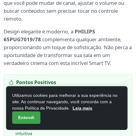
que você pode mudar de canal, ajustar o volume ou
buscar conteúdos sem precisar tocar no controle
remoto.
Design elegante e moderno, a
PHILIPS
65PUG7019/78
complementa qualquer ambiente,
proporcionando um toque de sofisticação. Não perca a
oportunidade de transformar sua sala em um
verdadeiro cinema com esta incrível Smart TV.
Pontos Positivos
Imagens em 4K UHD para uma qualidade visual
Utilizamos cookies para melhorar a sua experiência no
impressionante
site. Ao continuar navegando, você concorda com a
nossa Política de Privacidade.
Leia mais
Acesso fácil ao Google TV e a uma vasta biblioteca de
aplicativos
Entendi
Comando de voz para uma experiência mais prática e
intuitiva