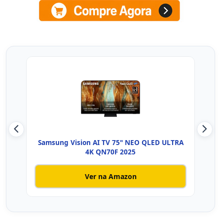
Samsung Vision AI TV 75" NEO QLED ULTRA
Hise
4K QN70F 2025
Ver na Amazon